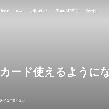
Home
news
eijicycle
Team MIVRO
Service
カード使えるように
投
n
2015年6月5日
稿