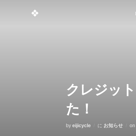
コ
❖
ン
テ
ン
ツ
へ
ス
キ
ッ
プ
クレジット
た！
by
eijicycle
に
お知らせ
o