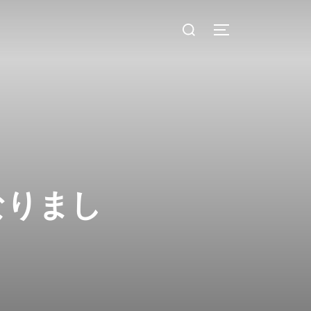
検
サイドバーとナ
索
対
象:
なりまし