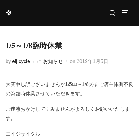
コ
検
❖
ン
サイド
索
テ
対
ン
象:
ツ
1/5～1/8臨時休業
へ
ス
投
by
eijicycle
に
お知らせ
on
2019年1月5日
キ
稿
ッ
日:
プ
大変申し訳ございませんが1/5㈯～1/8㈫まで店主体調不良
の為臨時休業させていただきます。
ご迷惑おかけしてすみませんがよろしくお願いいたしま
す。
エイジサイクル