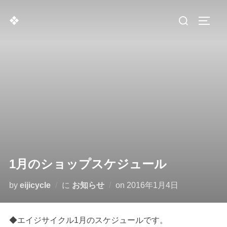
コ
検
❖
ン
サイド
索
テ
対
ン
象:
ツ
へ
ス
キ
ッ
プ
1月のショップスケジュール
投
by
eijicycle
に
お知らせ
on
2016年1月4日
稿
日:
◆エイジサイクル1月のスケジュールです。