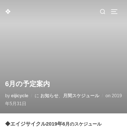
コ
検
❖
ン
サイド
索
テ
対
ン
象:
ツ
へ
ス
キ
ッ
プ
6月の予定案内
投
by
eijicycle
に
お知らせ
、
月間スケジュール
on
2019
稿
年5月31日
日:
◆エイジサイクル2019年6
月のスケジュール