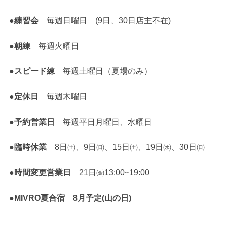
●
練習会
毎週日曜日 (9日、30日店主不在)
●朝練
毎週火曜日
●
スピード練
毎週土曜日（夏場のみ）
●定休日
毎週木曜日
●予約営業日
毎週平日月曜日、水曜日
●臨時休業
8日㈯、9日㈰、15日㈯、19日㈬、30日㈰
●
時間変更
営業日
21日㈮13:00~19:00
●
MIVRO夏合宿 8月予定(山の日)