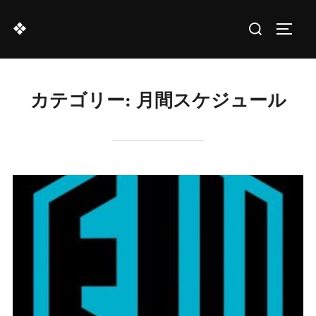
コ
検
❖
ン
サイド
索
テ
対
ン
象:
ツ
カテゴリー:
月間スケジュール
へ
ス
キ
ッ
プ