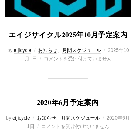
エイジサイクル2025年10月予定案内
投
by
eijicycle
お知らせ
、
月間スケジュール
2025年10
稿
月1日
コメントを受け付けていません
日:
2020年6月予定案内
投
by
eijicycle
お知らせ
、
月間スケジュール
2020年6月
稿
1日
コメントを受け付けていません
日: