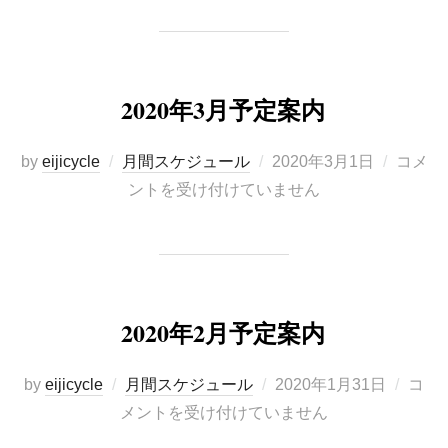
2020年3月予定案内
投
by
eijicycle
月間スケジュール
2020年3月1日
コメ
稿
ントを受け付けていません
日:
2020年2月予定案内
投
by
eijicycle
月間スケジュール
2020年1月31日
コ
稿
メントを受け付けていません
日: