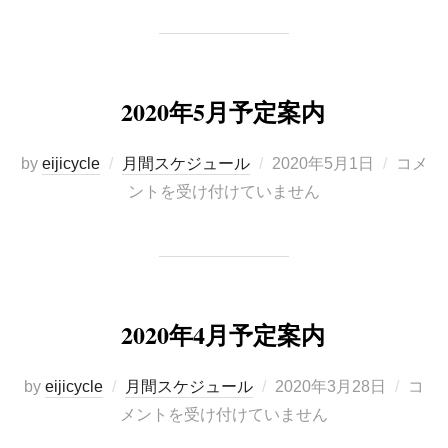
2020年5月予定案内
投
by
eijicycle
月間スケジュール
2020年5月1日
コメ
稿
ントを受け付けていません
日:
2020年4月予定案内
投
by
eijicycle
月間スケジュール
2020年3月28日
コ
稿
メントを受け付けていません
日: