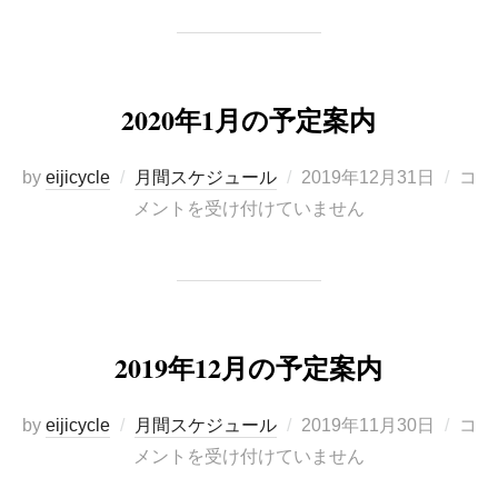
2020年1月の予定案内
投
by
eijicycle
月間スケジュール
2019年12月31日
コ
稿
メントを受け付けていません
日:
2019年12月の予定案内
投
by
eijicycle
月間スケジュール
2019年11月30日
コ
稿
メントを受け付けていません
日: