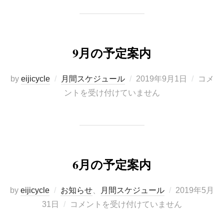
9月の予定案内
投
by
eijicycle
月間スケジュール
2019年9月1日
コメ
稿
ントを受け付けていません
日:
6月の予定案内
投
by
eijicycle
お知らせ
、
月間スケジュール
2019年5月
稿
31日
コメントを受け付けていません
日: