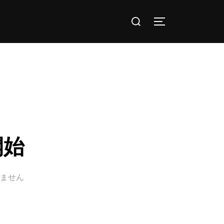
検
サイドバーとナ
索
対
象:
開始
ません