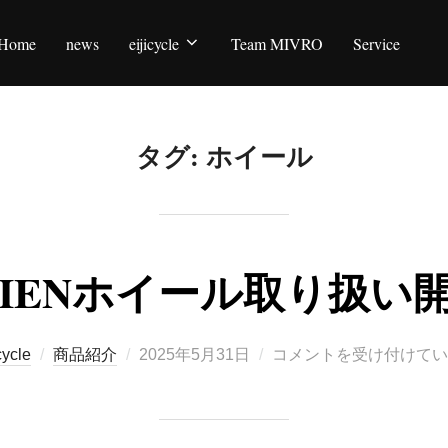
Home
news
eijicycle
Team MIVRO
Service
タグ:
ホイール
LIENホイール取り扱い
投
cycle
商品紹介
2025年5月31日
コメントを受け付けてい
稿
日: