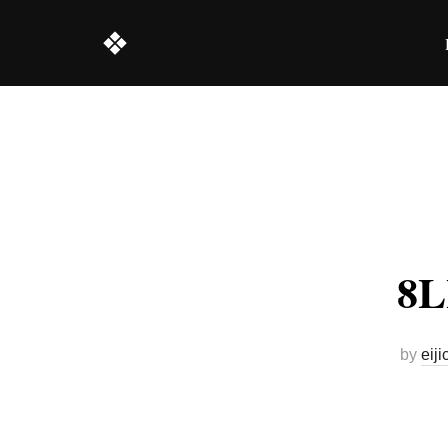
コ
❖
ン
テ
ン
ツ
へ
ス
キ
ッ
プ
8
by
eiji